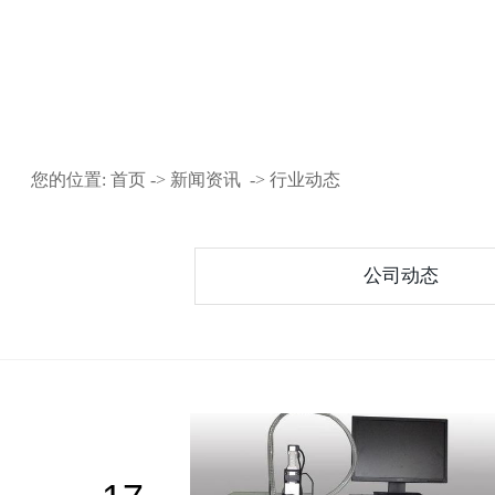
新闻中心
您的位置:
首页
->
新闻资讯
->
行业动态
公司动态