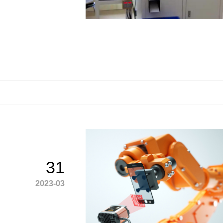
31
2023-03